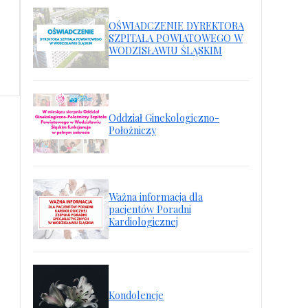
OŚWIADCZENIE DYREKTORA
SZPITALA POWIATOWEGO W
WODZISŁAWIU ŚLĄSKIM
Oddział Ginekologiczno-
Położniczy
Ważna informacja dla
pacjentów Poradni
Kardiologicznej
Kondolencje