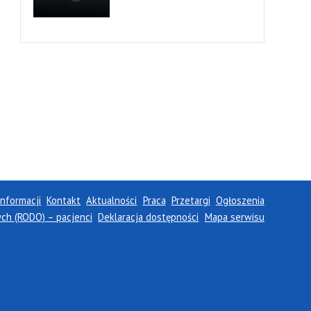
Informacji
Kontakt
Aktualności
Praca
Przetargi
Ogłoszenia
h (RODO) – pacjenci
Deklaracja dostępności
Mapa serwisu