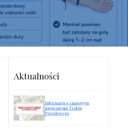
na FB
Aktualności
Informacja o czasowym
zawieszeniu Traktu
Porodowego