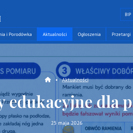
BIP
M
ntów
nia i Porodówka
Aktualności
Ogłoszenia
Przetargi
•
Aktualności
Home
y edukacyjne dla 
25 maja 2026